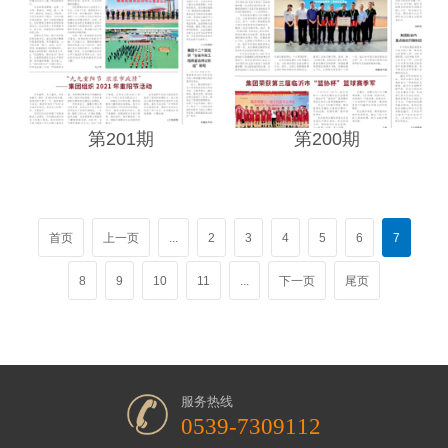
第201期
第200期
首页
上一页
...
2
3
4
5
6
7
8
9
10
11
...
下一页
尾页
服务热线
0539-7309112