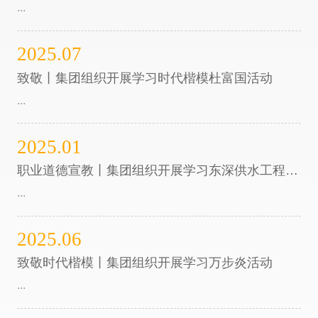
...
2025.07
致敬丨集团组织开展学习时代楷模杜富国活动
...
2025.01
职业道德宣教丨集团组织开展学习东深供水工程建设者群体先进事迹活动
...
2025.06
致敬时代楷模丨集团组织开展学习万步炎活动
...