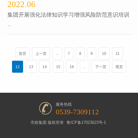
2022.06
集团开展强化法律知识学习增强风险防范意识培训
...
首页
上一页
...
7
8
9
10
11
12
13
14
15
16
...
下一页
尾页
服务热线
0539-7309112
市政集团 版权所有
鲁ICP备17023623号-1