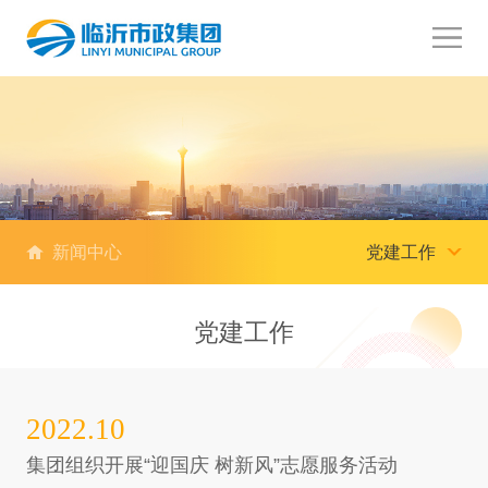
新闻中心
党建工作
党建工作
2022.10
集团组织开展“迎国庆 树新风”志愿服务活动