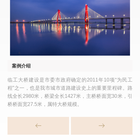
案例介绍
临工大桥建设是市委市政府确定的2011年10项“为民工
程”之一，也是我市城市道路建设史上的重要里程碑。路
线全长2980米，桥梁全长1427米，主桥桥面宽30米，引
桥桥面宽27.5米，属特大桥规模。