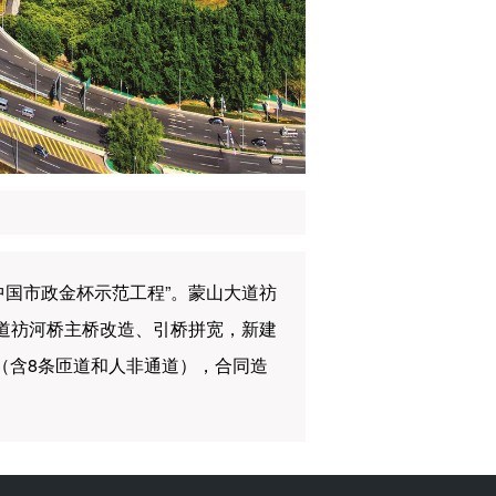
国市政金杯示范工程”。蒙山大道祊
大道祊河桥主桥改造、引桥拼宽，新建
（含8条匝道和人非通道），合同造