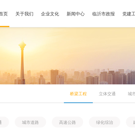
首页
关于我们
企业文化
新闻中心
临沂市政报
党建
团简介
化理念
团新闻
PM办公系统
领导致辞
集团荣誉
工程动态
电子签约平台
组织架构
资质证书
行业资讯
精品案例
集团标识
党建工作
领导关怀
发展历
桥梁工程
立体交通
城
通
城市道路
高速公路
绿化综治