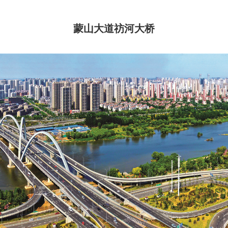
蒙山大道祊河大桥