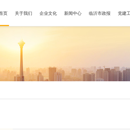
首页
关于我们
企业文化
新闻中心
临沂市政报
党建
团简介
化理念
团新闻
PM办公系统
领导致辞
集团荣誉
工程动态
电子签约平台
组织架构
资质证书
行业资讯
精品案例
集团标识
党建工作
领导关怀
发展历