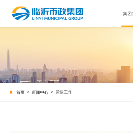
集团
集
文
集
E
首页
新闻中心
党建工作